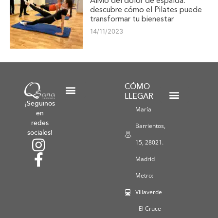
Alivio del dolor de espalda:
descubre cómo el Pilates puede
transformar tu bienestar
14/11/2023
CÓMO
LLEGAR
¡Seguinos
Condiciones de Envío y Devolución
Condiciones Generales
Política de Bonos
Formas de Pago
Talleres y Promociones
María
Política de Privacidad
Política de Cookies
Declaración de accesibilidad
en
redes
Barrientos,
sociales!
15, 28021.
Madrid
Metro:
Villaverde
- El Cruce