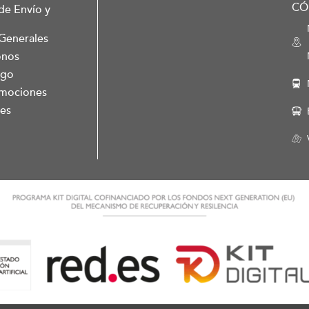
CÓ
de Envío y
Generales
onos
ago
romociones
es